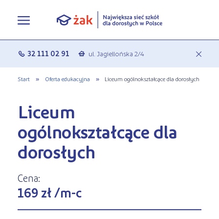
Oferta edukacyjna
32 111 02 91
ul. Jagiellońska 2/4
c
a
Rekrutacja
Pełna oferta edukacyjna
Start
»
Oferta edukacyjna
»
Liceum ogólnokształcące dla dorosłych
Terminy zjazdów
eLO - obierz kurs na średnie
Jak się zapisać do Żaka
Liceum
O nas
Liceum ogólnokształcące dla
Rekrutacja on-line
ogólnokształcące dla
dorosłych
Aktualności
dorosłych
Statuty
Nauka online w Żaku
Szkoły policealne
Leksykon zawodów
Nasza działalność
Cena:
Szkoły medyczne
169 zł /m-c
FAQ
Historia Firmy
Kształcenie jednoroczne
Polityka prywatności