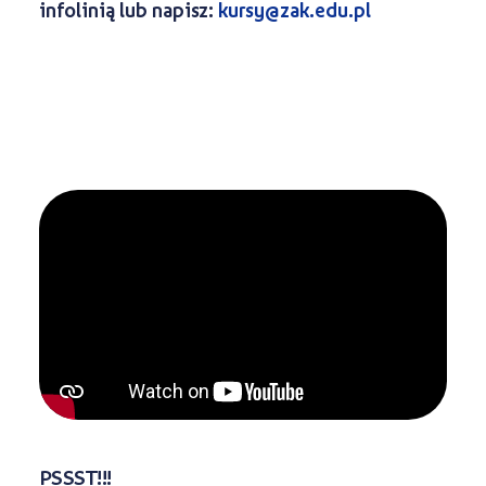
infolinią lub napisz:
kursy@zak.edu.pl
PSSST!!!