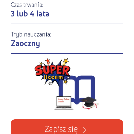
Kursy ONLINE
Czas trwania:
s
STREFA SŁUCHACZA
Kariera
3 lub 4 lata
Kursy stacjonarne
Tryb nauczania:
Zaoczny
Zapisz się