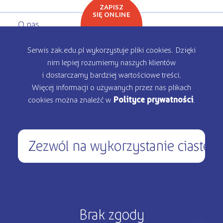
ZAPISZ
SIĘ ONLINE
O nas
Oferta edukacyjna
Serwis zak.edu.pl wykorzystuje pliki cookies. Dzięki
nim lepiej rozumiemy naszych klientów
Rekrutacja
i dostarczamy bardziej wartościowe treści.
Więcej informacji o używanych przez nas plikach
Kontakt
cookies można znaleźć w
Polityce prywatności
.
Zezwól na wykorzystanie ciastec
450 200 000
pon – pt: 9.00 - 17.00
Copyright © 2026 ŻAK - Wszystkie prawa zastrzeżone
Brak zgody