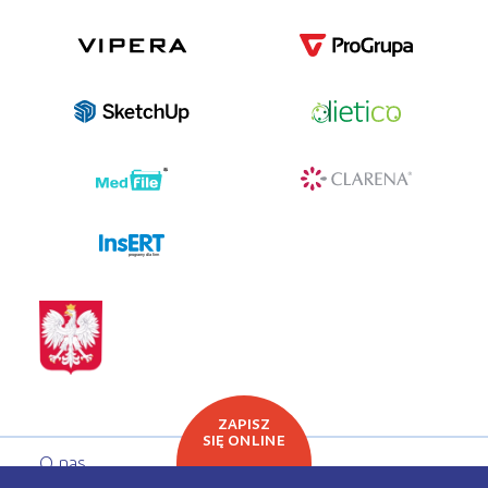
programy dla firm
ZAPISZ
SIĘ ONLINE
O nas