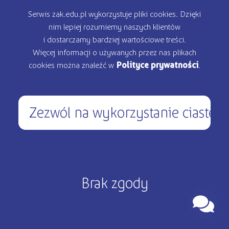
Oferta edukacyjna
Serwis zak.edu.pl wykorzystuje pliki cookies. Dzięki
nim lepiej rozumiemy naszych klientów
Rekrutacja
i dostarczamy bardziej wartościowe treści.
Więcej informacji o używanych przez nas plikach
Kontakt
cookies można znaleźć w
Polityce prywatności
.
Zezwól na wykorzystanie ciastec
450 200 000
pon – pt: 9.00 - 17.00
Copyright © 2026 ŻAK - Wszystkie prawa zastrzeżone
Brak zgody