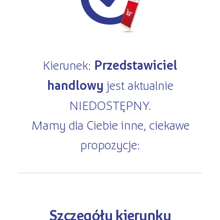
Kursy ONLINE
s
STREFA SŁUCHACZA
Kariera
Kursy stacjonarne
Kierunek:
Przedstawiciel
handlowy
jest aktualnie
NIEDOSTĘPNY.
Mamy dla Ciebie inne, ciekawe
propozycje:
Szczegóły kierunku