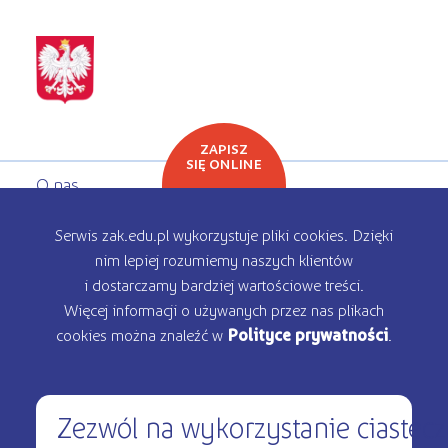
ZAPISZ
SIĘ ONLINE
O nas
Oferta edukacyjna
Serwis zak.edu.pl wykorzystuje pliki cookies. Dzięki
nim lepiej rozumiemy naszych klientów
Rekrutacja
i dostarczamy bardziej wartościowe treści.
Więcej informacji o używanych przez nas plikach
Kontakt
cookies można znaleźć w
Polityce prywatności
.
Zezwól na wykorzystanie ciastec